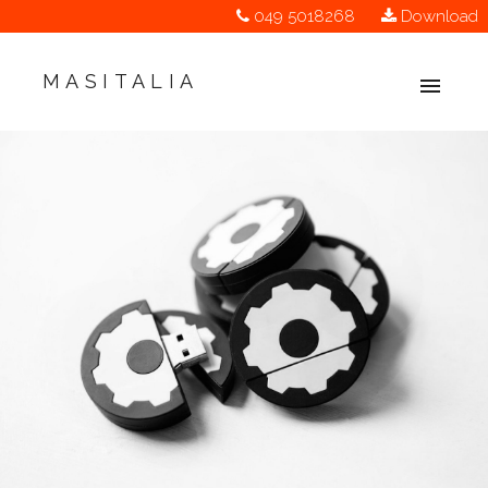
049 5018268
Download
MASITALIA