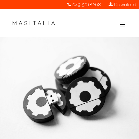
049 5018268
Download
MASITALIA