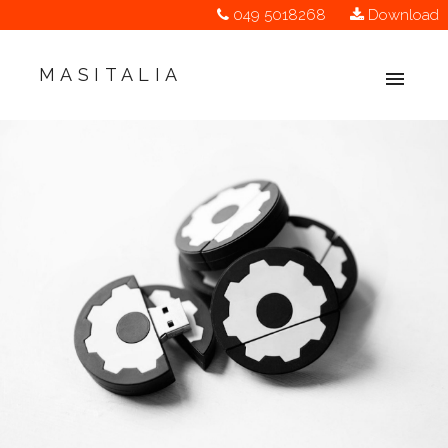
049 5018268
Download
MASITALIA