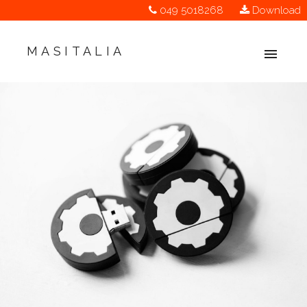
049 5018268
Download
MASITALIA