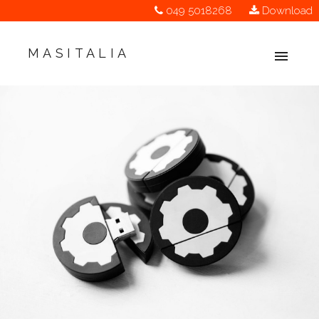
049 5018268
Download
MASITALIA