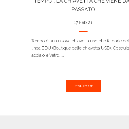
TEMPO : LA CHIAVETTA CHE VIENE D
PASSATO
17 Feb 21
Tempo è una nuova chiavetta usb che fa parte del
linea BDU (Boutique delle chiavetta USB). Costruita
acciaio e Vetro, ...
READ MORE