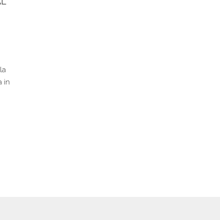
AL
la
 in