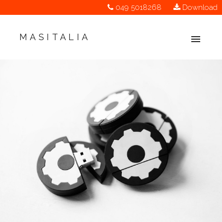
049 5018268
Download
MASITALIA