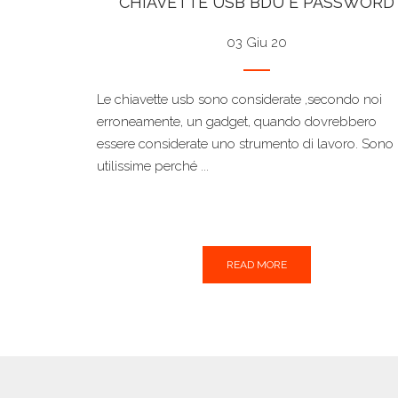
CHIAVETTE USB BDU E PASSWORD
03 Giu 20
Le chiavette usb sono considerate ,secondo noi
erroneamente, un gadget, quando dovrebbero
essere considerate uno strumento di lavoro. Sono
utilissime perché ...
READ MORE