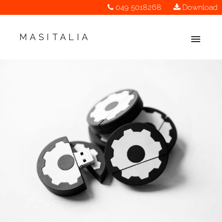
049 5018268
Download
MASITALIA